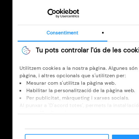
Consentiment
Tu pots controlar l'ús de les cook
Utilitzem cookies a la nostra pàgina. Algunes só
pàgina, i altres opcionals que s'utilitzen per:
Mesurar com s'utilitza la pàgina web.
Habilitar la personalització de la pàgina web.
Per publicitat, màrqueting i xarxes socials.
Al punxar a 'D'acord totes', permets la instal·laci
punxa a 'Configura'.