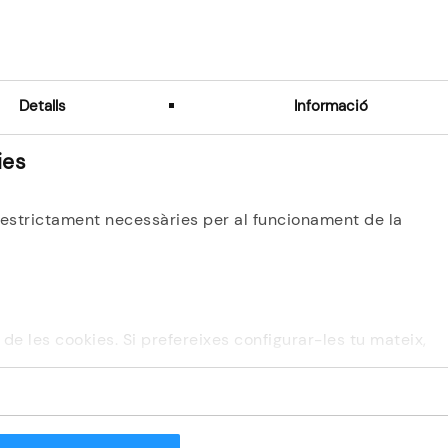
Correu electrònic
No recordo el meu correu
Detalls
Informació
Següent
ies
n estrictament necessàries per al funcionament de la
ó de les cookies. Si prefereixes configurar-les tu mateix,