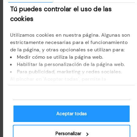
Tú puedes controlar el uso de las
Correo electrónico
cookies
Utilizamos cookies en nuestra página. Algunas son
No recuerdo mi correo
estrictamente necesarias para el funcionamiento
de la página, y otras opcionales se utilizan para:
Siguiente
Medir cómo se utiliza la página web.
Habilitar la personalización de la página web.
Para publicidad, marketing y redes sociales.
Al pinchar en 'Aceptar todas', permite la
FANATICS_FOOTER
Información adicional RGPDUE
instalación de las cookies. Si prefieres
Condiciones de venta
configurarlas tú mismo, pincha en 'Configurar'.
Nota legal
Aceptar todas
Grandvalira Resorts 2025 - 2026
Personalizar